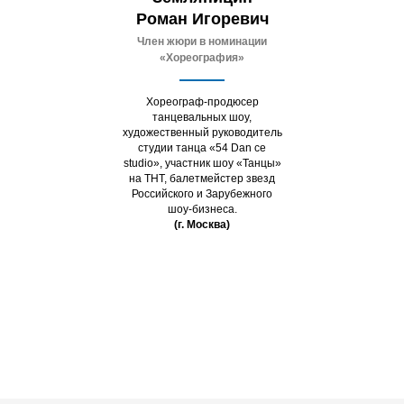
Роман Игоревич
Ч
лен жюри в номинации
«Хореография»
Хореограф-продюсер
танцевальных шоу,
художественный руководитель
студии танца «54 Dan ce
studio», участник шоу «Танцы»
на ТНТ, балетмейстер звезд
Российского и Зарубежного
шоу-бизнеса.
(г. Москва)