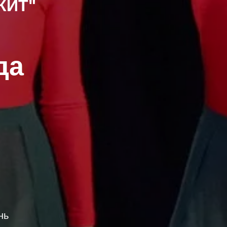
"КИТ"
да
нь