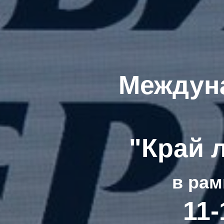
Междун
"Край 
в рам
11-