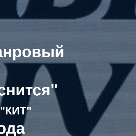
анровый
снится"
 "КИТ"
года