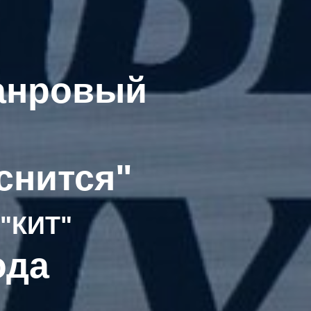
анровый
снится"
 "КИТ"
ода